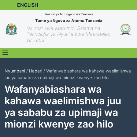
ENGLISH
Jamhuri ya Muungano wa Tanzania
Tume ya Nguvu za Atomu Tanzania
"Mionzi kwa Matumizi Salama na
Teknolojia ya Nyuklia kwa Maendeleo
ya Taifa"
Nyumbani
/
Habari
/ Wafanyabiashara wa kahawa waelimishwa
juu ya sababu za upimaji wa mionzi kwenye zao hilo
Wafanyabiashara wa
kahawa waelimishwa juu
ya sababu za upimaji wa
mionzi kwenye zao hilo