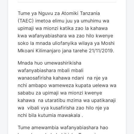
Tume ya Nguvu za Atomiki Tanzania
(TAEC) imetoa elimu juu ya umuhimu wa
upimaji wa mionzi katika zao la kahawa
kwa wafanyabiashara wa zao hilo kwenye
soko la mnada uliofanyika wilaya ya Moshi
Mkoani Kilimanjaro jana tarehe 21/11/2019.
Mnada huo umewashirikisha
wafanyabiashara mbali mbali
wanaosafirisha kahawa ndani na nje ya
nchi ambapo wameweza kupata uelewa wa
sababu za upimaji wa mionzi kwenye
kahawa na utaratibu mzima wa upatikanaji
wa vibali vya kusafirisha zao hilo nje ya
nchi bila kutumia mawakala .
Tume amewambia wafanyabiashara hao