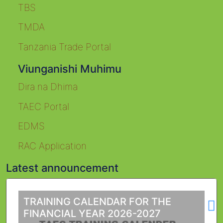
TBS
TMDA
Tanzania Trade Portal
Viunganishi Muhimu
Dira na Dhima
TAEC Portal
EDMS
RAC Application
Latest announcement
L
TRAINING CALENDAR FOR THE
FINANCIAL YEAR 2026-2027