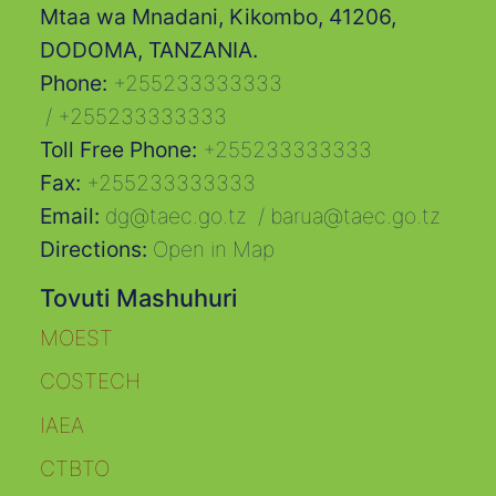
Mtaa wa Mnadani, Kikombo, 41206,
DODOMA, TANZANIA.
Phone:
+255233333333
/
+255233333333
Toll Free Phone:
+255233333333
Fax:
+255233333333
Email:
dg@taec.go.tz
/
barua@taec.go.tz
Directions:
Open in Map
Tovuti Mashuhuri
MOEST
COSTECH
IAEA
CTBTO