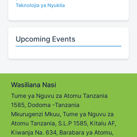
Teknolojia ya Nyuklia
Upcoming Events
Wasiliana Nasi
Tume ya Nguvu za Atomu Tanzania
1585, Dodoma -Tanzania
Mkurugenzi Mkuu, Tume ya Nguvu za
Atomu Tanzania, S.L.P 1585, Kitalu AF,
Kiwanja Na. 634, Barabara ya Atomu,