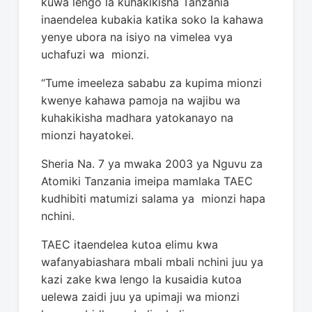
kuwa lengo la kuhakikisha Tanzania
inaendelea kubakia katika soko la kahawa
yenye ubora na isiyo na vimelea vya
uchafuzi wa mionzi.
“Tume imeeleza sababu za kupima mionzi
kwenye kahawa pamoja na wajibu wa
kuhakikisha madhara yatokanayo na
mionzi hayatokei.
Sheria Na. 7 ya mwaka 2003 ya Nguvu za
Atomiki Tanzania imeipa mamlaka TAEC
kudhibiti matumizi salama ya mionzi hapa
nchini.
TAEC itaendelea kutoa elimu kwa
wafanyabiashara mbali mbali nchini juu ya
kazi zake kwa lengo la kusaidia kutoa
uelewa zaidi juu ya upimaji wa mionzi