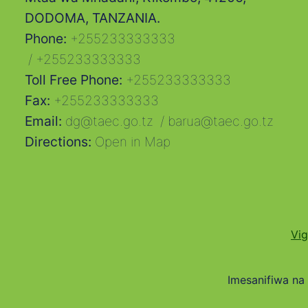
DODOMA, TANZANIA.
Phone:
+255233333333
/
+255233333333
Toll Free Phone:
+255233333333
Fax:
+255233333333
Email:
dg@taec.go.tz
/
barua@taec.go.tz
Directions:
Open in Map
Vig
Imesanifiwa n