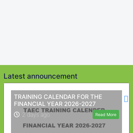
Latest announcement
L
TRAINING CALENDAR FOR THE
FINANCIAL YEAR 2026-2027
2 days ago
Read More