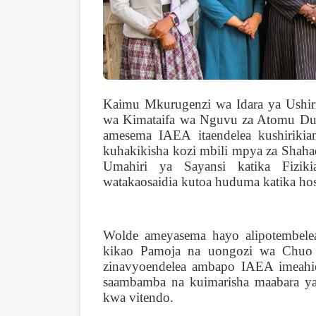
Kaimu Mkurugenzi wa Idara ya Ushir
wa Kimataifa wa Nguvu za Atomu D
amesema IAEA itaendelea kushiriki
kuhakikisha kozi mbili mpya za
Shahad
Umahiri ya Sayansi katika Fizik
watakaosaidia kutoa huduma katika hosp
Wolde ameyasema hayo alipotembele
kikao Pamoja na uongozi wa Chuo h
zinavyoendelea ambapo IAEA imeahidi
saambamba na kuimarisha maabara ya f
kwa vitendo.