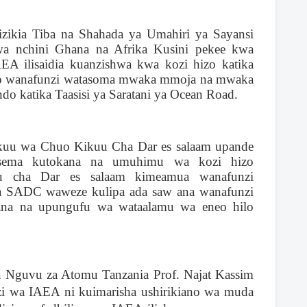
izikia Tiba na Shahada ya Umahiri ya Sayansi
lewa nchini Ghana na Afrika Kusini pekee kwa
A ilisaidia kuanzishwa kwa kozi hizo katika
po wanafunzi watasoma mwaka mmoja na mwaka
o katika Taasisi ya Saratani ya Ocean Road.
u wa Chuo Kikuu Cha Dar es salaam upande
sema kutokana na umuhimu wa kozi hizo
uu cha Dar es salaam kimeamua wanafunzi
za SADC waweze kulipa ada saw ana wanafunzi
liana na upungufu wa wataalamu wa eneo hilo
Nguvu za Atomu Tanzania Prof. Najat Kassim
 wa IAEA ni kuimarisha ushirikiano wa muda