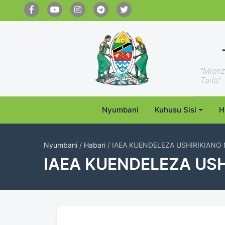
"Mionz
Taifa"
Nyumbani
Kuhusu Sisi
H
Nyumbani
/
Habari
/ IAEA KUENDELEZA USHIRIKIANO
IAEA KUENDELEZA US