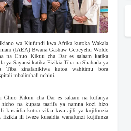
ikiano wa Kiufundi kwa Afrika kutoka Wakala
uniani (IAEA) Bwana Gashaw Gebeyehu Wolde
ana na Chuo Kikuu cha Dar es salaam katika
a ya Sayansi katika Fizikia Tiba na Shahada ya
ia Tiba zinafanikiwa kutoa wahitimu bora
itali mbalimbali nchini.
a Chuo Kikuu cha Dar es salaam na kufanya
icho na kupata taarifa ya namna kozi hizo
 kusaidia kutoa vifaa kwa ajili ya kujifunzia
izikia ili iweze kusaidia wanafunzi kujifunza