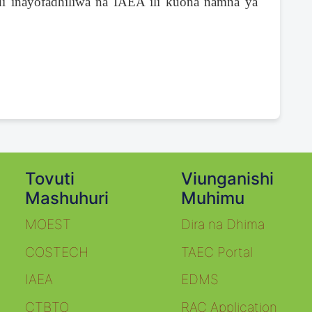
i inayofadhiliwa na IAEA ili kuona namna ya
Tovuti
Latest Article
Viunganishi
Mashuhuri
Muhimu
MOEST
Dira na Dhima
Nafasi za kazi za kujitolea-Pemba
3 weeks ago
COSTECH
TAEC Portal
Read More
IAEA
EDMS
CTBTO
RAC Application