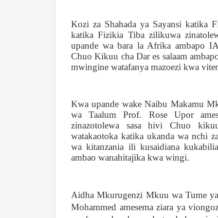
Kozi za Shahada ya Sayansi katika F
katika Fizikia Tiba zilikuwa zinato
upande wa bara la Afrika ambapo IAE
Chuo Kikuu cha Dar es salaam amba
mwingine watafanya mazoezi kwa vitend
Kwa upande wake Naibu Makamu Mku
wa Taalum Prof. Rose Upor ame
zinazotolewa sasa hivi Chuo kik
watakaotoka katika ukanda wa nchi 
wa kitanzania ili kusaidiana kukabi
ambao wanahitajika kwa wingi.
Aidha Mkurugenzi Mkuu wa Tume ya 
Mohammed amesema ziara ya viongozi