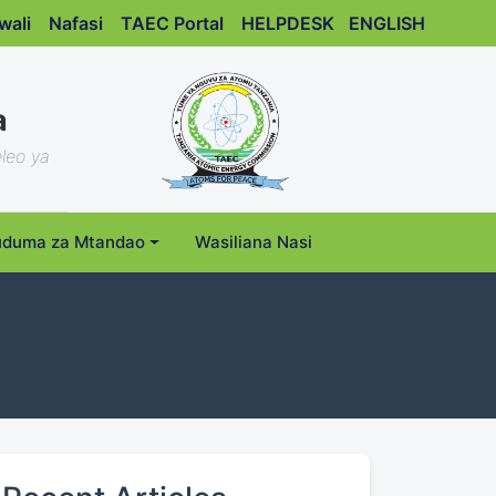
wali
Nafasi
TAEC Portal
HELPDESK
ENGLISH
a
leo ya
duma za Mtandao
Wasiliana Nasi