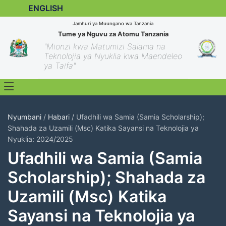
ENGLISH
Jamhuri ya Muungano wa Tanzania
Tume ya Nguvu za Atomu Tanzania
"Mionzi kwa Matumizi Salama na
Teknolojia ya Nyuklia kwa Maendeleo
ya Taifa"
Nyumbani
/
Habari
/ Ufadhili wa Samia (Samia Scholarship);
Shahada za Uzamili (Msc) Katika Sayansi na Teknolojia ya
Nyuklia: 2024/2025
Ufadhili wa Samia (Samia
Scholarship); Shahada za
Uzamili (Msc) Katika
Sayansi na Teknolojia ya