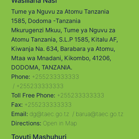
Wasiliana Nasi
Tume ya Nguvu za Atomu Tanzania
1585, Dodoma -Tanzania
Mkurugenzi Mkuu, Tume ya Nguvu za
Atomu Tanzania, S.L.P 1585, Kitalu AF,
Kiwanja Na. 634, Barabara ya Atomu,
Mtaa wa Mnadani, Kikombo, 41206,
DODOMA, TANZANIA.
Phone:
+255233333333
/
+255233333333
Toll Free Phone:
+255233333333
Fax:
+255233333333
Email:
dg@taec.go.tz
/
barua@taec.go.tz
Directions:
Open in Map
Tovuti Mashuhuri