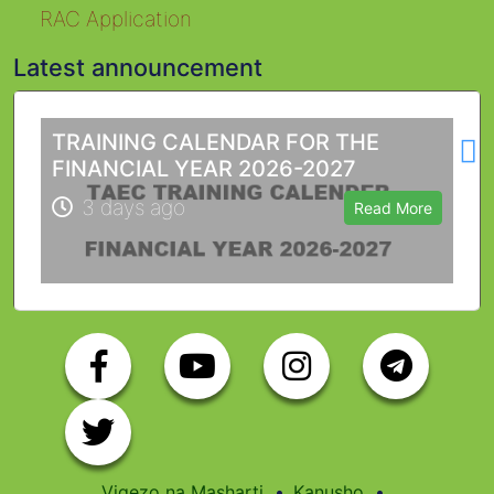
RAC Application
Latest announcement
L
TRAINING CALENDAR FOR THE
FINANCIAL YEAR 2026-2027
3 days ago
Read More
Vigezo na Masharti
Kanusho