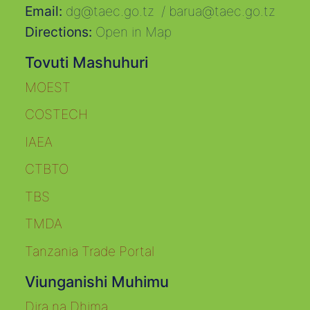
Email:
dg@taec.go.tz
/
barua@taec.go.tz
Directions:
Open in Map
Tovuti Mashuhuri
MOEST
COSTECH
IAEA
CTBTO
TBS
TMDA
Tanzania Trade Portal
Viunganishi Muhimu
Dira na Dhima