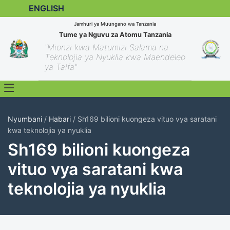
ENGLISH
Jamhuri ya Muungano wa Tanzania
Tume ya Nguvu za Atomu Tanzania
"Mionzi kwa Matumizi Salama na
Teknolojia ya Nyuklia kwa Maendeleo
ya Taifa"
Nyumbani
/
Habari
/ Sh169 bilioni kuongeza vituo vya saratani
kwa teknolojia ya nyuklia
Sh169 bilioni kuongeza
vituo vya saratani kwa
teknolojia ya nyuklia