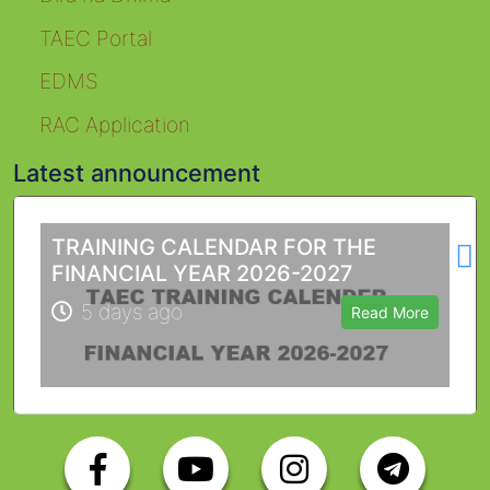
TAEC Portal
EDMS
RAC Application
Latest announcement
L
TRAINING CALENDAR FOR THE
FINANCIAL YEAR 2026-2027
5 days ago
Read More