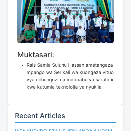
Muktasari:
Rais Samia Suluhu Hassan ametangaza
mpango wa Serikali wa kuongeza vituo
vya uchunguzi na matibabu ya saratani
kwa kutumia teknolojia ya nyuklia.
Recent Articles
IAEA KUENDELEZA USHIRIKIANO NA UDSM